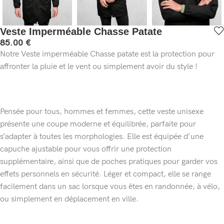
Veste Imperméable Chasse Patate
85.00
€
Notre Veste imperméable Chasse patate est la protection pour
affronter la pluie et le vent ou simplement avoir du style !
Pensée pour tous, hommes et femmes, cette veste unisexe
présente une coupe moderne et équilibrée, parfaite pour
s’adapter à toutes les morphologies. Elle est équipée d’une
capuche ajustable pour vous offrir une protection
supplémentaire, ainsi que de poches pratiques pour garder vos
effets personnels en sécurité. Léger et compact, elle se range
facilement dans un sac lorsque vous êtes en randonnée, à vélo,
ou simplement en déplacement en ville.