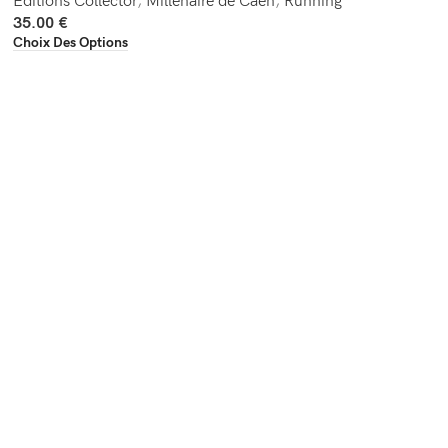
Editions Collector
,
Millénaire de Caen
,
Running
35.00
€
Choix Des Options