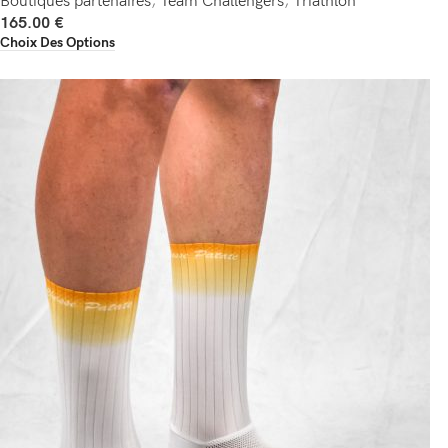
Boutiques partenaires
,
Team Challengers
,
Triathlon
165.00
€
Choix Des Options