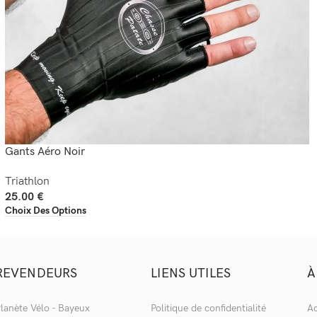
Gants Aéro Noir
Triathlon
25.00
€
Choix Des Options
REVENDEURS
LIENS UTILES
À
lanète Vélo - Bayeux
Politique de confidentialité
Ac