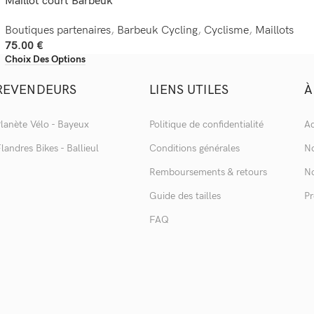
Maillot court Barbeuk
Boutiques partenaires
,
Barbeuk Cycling
,
Cyclisme
,
Maillots
75.00
€
Choix Des Options
REVENDEURS
LIENS UTILES
À
lanète Vélo - Bayeux
Politique de confidentialité
Ac
landres Bikes - Ballieul
Conditions générales
No
Remboursements & retours
No
Guide des tailles
Pr
FAQ