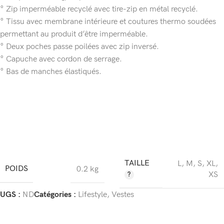
° Zip imperméable recyclé avec tire-zip en métal recyclé.
° Tissu avec membrane intérieure et coutures thermo soudées
permettant au produit d’être imperméable.
° Deux poches passe poilées avec zip inversé.
° Capuche avec cordon de serrage.
° Bas de manches élastiqués.
TAILLE
L
,
M
,
S
,
XL
,
POIDS
0.2 kg
XS
UGS :
ND
Catégories :
Lifestyle
,
Vestes