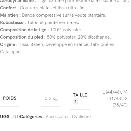
Aérodynamisme :
Tige texturée pour réduire la résistance à l’air.
Confort :
Coutures plates et tissu ultra-fin.
Maintien :
Bande compressive sur la voûte plantaire.
Robustesse :
Talon et pointe renforcés.
Composition de la tige :
100% polyester.
Composition du pied :
80% polyester, 20% élasthanne.
Origine :
Tissu italien, développé en France, fabriqué en
Catalogne.
L (44/46)
,
M
TAILLE
POIDS
0.2 kg
(41/43)
,
S
(38/40)
UGS :
ND
Catégories :
Accessoires
,
Cyclisme