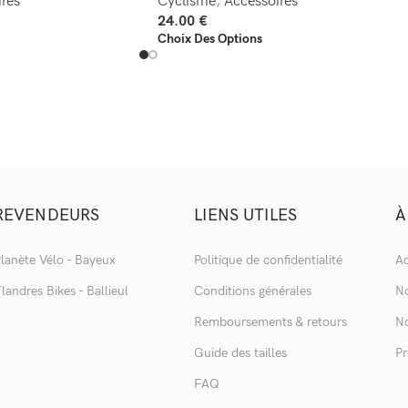
res
Cyclisme
,
Accessoires
24.00
€
Choix Des Options
REVENDEURS
LIENS UTILES
À
lanète Vélo - Bayeux
Politique de confidentialité
Ac
landres Bikes - Ballieul
Conditions générales
No
Remboursements & retours
No
Guide des tailles
Pr
FAQ