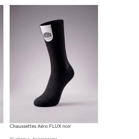
Chaussettes Aéro FLUX noir
Chaussettes Aé