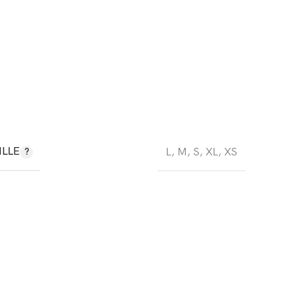
ILLE
L
,
M
,
S
,
XL
,
XS