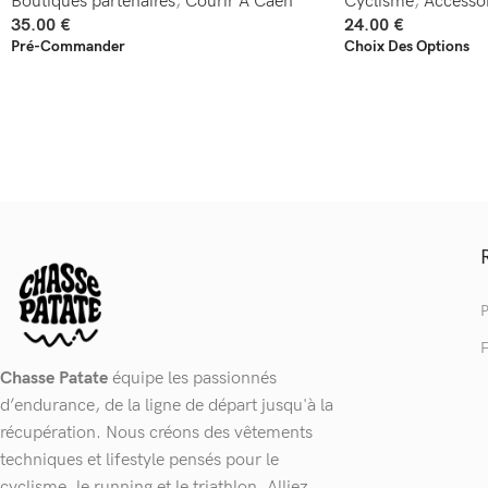
Boutiques partenaires
,
Courir A Caen
Cyclisme
,
Accessoi
35.00
€
24.00
€
Pré-Commander
Choix Des Options
P
F
Chasse Patate
équipe les passionnés
d’endurance, de la ligne de départ jusqu'à la
récupération. Nous créons des vêtements
techniques et lifestyle pensés pour le
cyclisme, le running et le triathlon. Alliez