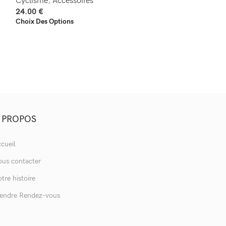
Cyclisme
,
Accessoires
Cyclisme
,
Acces
24.00
€
24.00
€
Choix Des Options
Choix Des Option
 PROPOS
cueil
us contacter
tre histoire
endre Rendez-vous