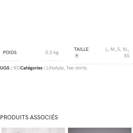
TAILLE
L
,
M
,
S
,
XL
,
POIDS
0.2 kg
XS
UGS :
ND
Catégories :
Lifestyle
,
Tee-shirts
PRODUITS ASSOCIÉS