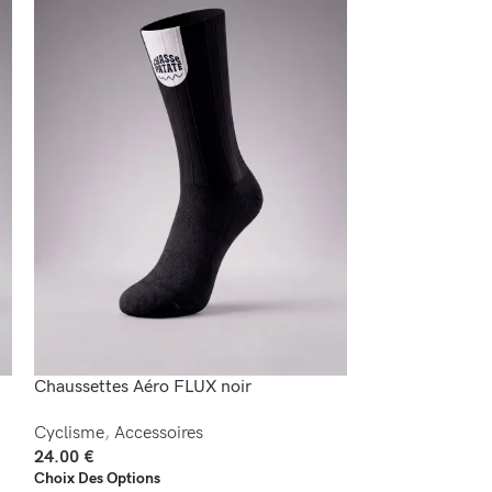
Chaussettes Aéro FLUX noir
Chaussettes Aé
Cyclisme
,
Accessoires
Cyclisme
,
Acces
24.00
€
24.00
€
Choix Des Options
Choix Des Option