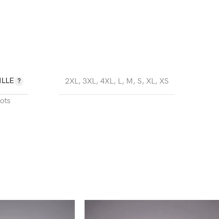
ILLE
2XL
,
3XL
,
4XL
,
L
,
M
,
S
,
XL
,
XS
lots