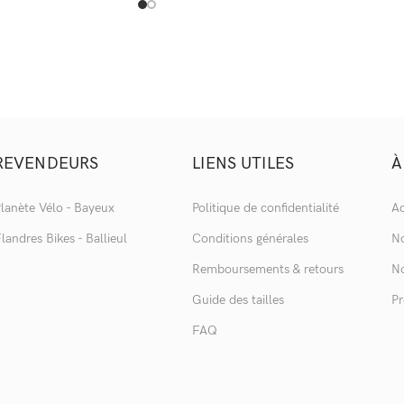
REVENDEURS
LIENS UTILES
À
lanète Vélo - Bayeux
Politique de confidentialité
Ac
landres Bikes - Ballieul
Conditions générales
No
Remboursements & retours
No
Guide des tailles
Pr
FAQ