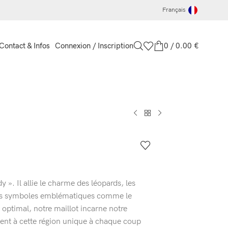
Français
Connexion / Inscription
0
/
0.00
€
Contact & Infos
 ». Il allie le charme des léopards, les
 des symboles emblématiques comme le
ptimal, notre maillot incarne notre
ent à cette région unique à chaque coup