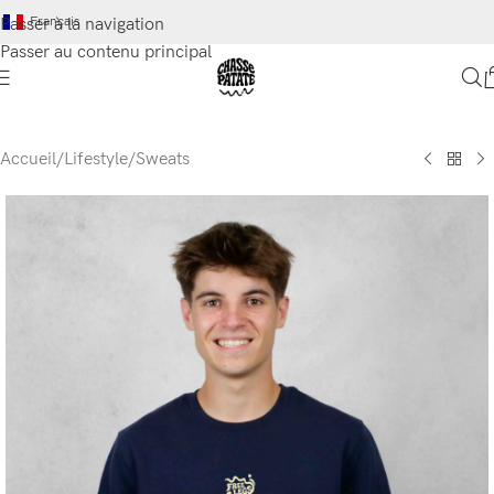
Français
Passer à la navigation
Passer au contenu principal
Accueil
/
Lifestyle
/
Sweats