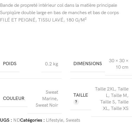
Bande de propreté intérieur col dans la matière principale
Surpiqûre double large en bas de manches et bas de corps
FILÉ ET PEIGNÉ, TISSU LAVÉ, 180 G/M²
30 × 30 ×
POIDS
DIMENSIONS
0.2 kg
10 cm
Taille 2XL
,
Taille
Sweat
TAILLE
L
,
Taille M
,
COULEUR
Marine
,
Taille S
,
Taille
Sweat Noir
XL
,
Taille XS
UGS :
ND
Catégories :
Lifestyle
,
Sweats