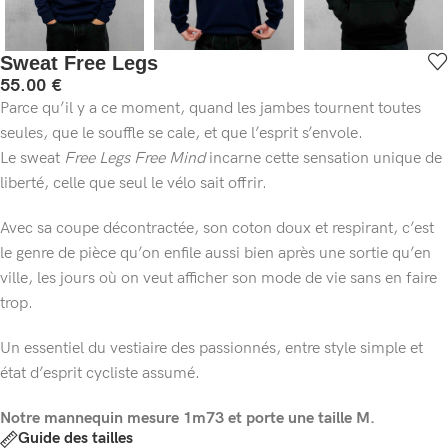
Sweat Free Legs
55.00
€
Parce qu’il y a ce moment, quand les jambes tournent toutes
seules, que le souffle se cale, et que l’esprit s’envole.
Le sweat
Free Legs Free Mind
incarne cette sensation unique de
liberté, celle que seul le vélo sait offrir.
Avec sa coupe décontractée, son coton doux et respirant, c’est
le genre de pièce qu’on enfile aussi bien après une sortie qu’en
ville, les jours où on veut afficher son mode de vie sans en faire
trop.
Un essentiel du vestiaire des passionnés, entre style simple et
état d’esprit cycliste assumé.
Notre mannequin mesure 1m73 et porte une taille M.
Guide des tailles