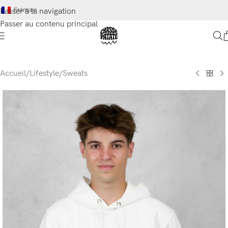
Français
Passer à la navigation
Passer au contenu principal
Accueil
/
Lifestyle
/
Sweats