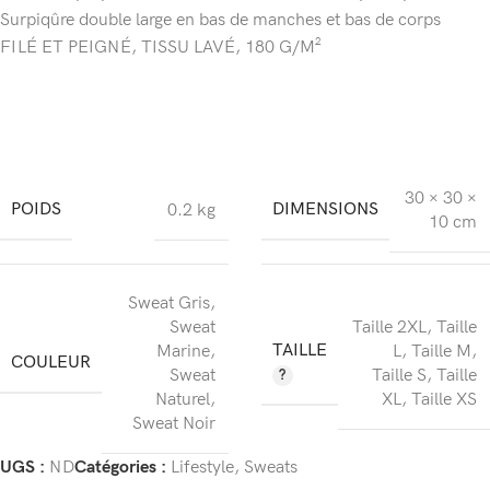
Surpiqûre double large en bas de manches et bas de corps
FILÉ ET PEIGNÉ, TISSU LAVÉ, 180 G/M²
30 × 30 ×
POIDS
DIMENSIONS
0.2 kg
10 cm
Sweat Gris
,
Sweat
Taille 2XL
,
Taille
TAILLE
Marine
,
L
,
Taille M
,
COULEUR
Sweat
Taille S
,
Taille
Naturel
,
XL
,
Taille XS
Sweat Noir
UGS :
ND
Catégories :
Lifestyle
,
Sweats