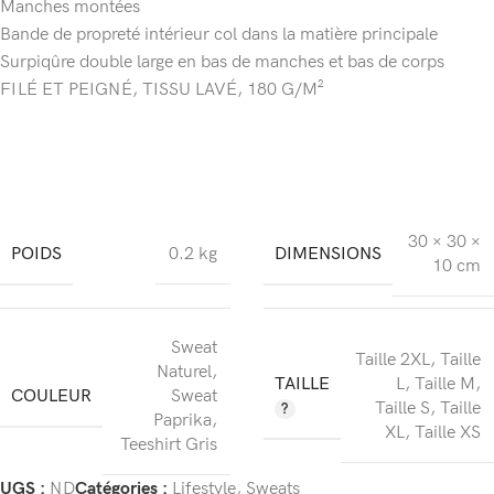
Manches montées
Bande de propreté intérieur col dans la matière principale
Surpiqûre double large en bas de manches et bas de corps
FILÉ ET PEIGNÉ, TISSU LAVÉ, 180 G/M²
30 × 30 ×
POIDS
DIMENSIONS
0.2 kg
10 cm
Sweat
Taille 2XL
,
Taille
Naturel
,
TAILLE
L
,
Taille M
,
COULEUR
Sweat
Taille S
,
Taille
Paprika
,
XL
,
Taille XS
Teeshirt Gris
UGS :
ND
Catégories :
Lifestyle
,
Sweats