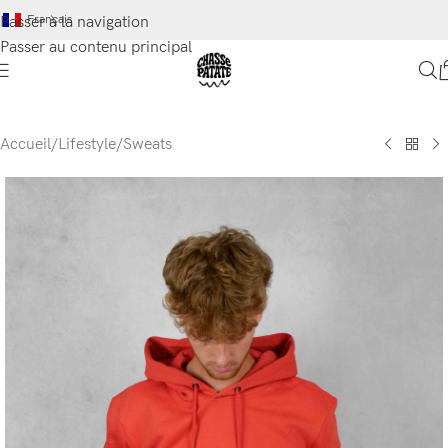
Français
Passer à la navigation
Passer au contenu principal
Accueil
/
Lifestyle
/
Sweats