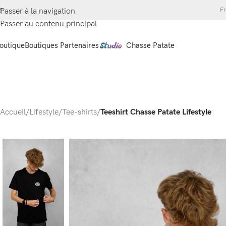
Fr
Passer à la navigation
Passer au contenu principal
outique
Boutiques Partenaires
Chasse Patate
Accueil
/
Lifestyle
/
Tee-shirts
/
Teeshirt Chasse Patate Lifestyle