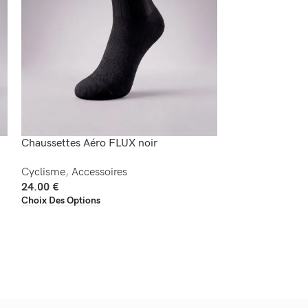
Chaussettes Aéro FLUX noir
Chaussettes Aé
Cyclisme
,
Accessoires
Cyclisme
,
Acces
24.00
€
24.00
€
Choix Des Options
Choix Des Option