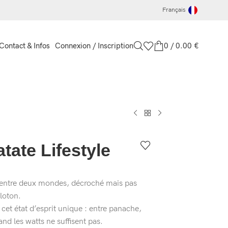
Français
Connexion / Inscription
0
/
0.00
€
Contact & Infos
tate Lifestyle
 entre deux mondes, décroché mais pas
eloton.
cet état d’esprit unique : entre panache,
d les watts ne suffisent pas.