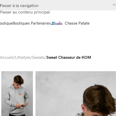
Fr
Passer à la navigation
Passer au contenu principal
outique
Boutiques Partenaires
Chasse Patate
Accueil
/
Lifestyle
/
Sweats
/
Sweat Chasseur de KOM