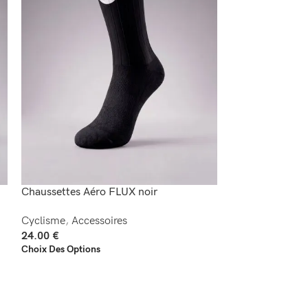
Chaussettes Aéro FLUX noir
Chaussettes Aé
Cyclisme
,
Accessoires
Cyclisme
,
Acces
24.00
€
24.00
€
Choix Des Options
Choix Des Option