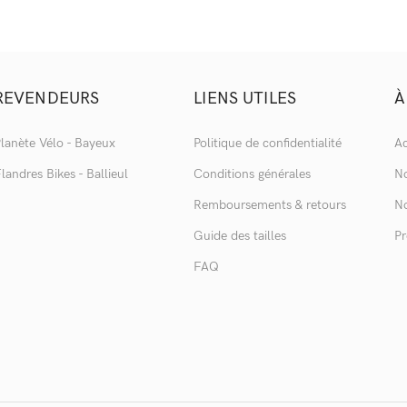
REVENDEURS
LIENS UTILES
À
lanète Vélo - Bayeux
Politique de confidentialité
Ac
landres Bikes - Ballieul
Conditions générales
No
Remboursements & retours
No
Guide des tailles
Pr
FAQ