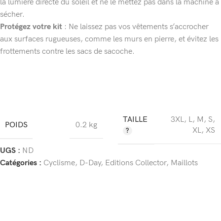
la lumière directe du soleil et ne le mettez pas dans la machine à
sécher.
Protégez votre kit
: Ne laissez pas vos vêtements s’accrocher
aux surfaces rugueuses, comme les murs en pierre, et évitez les
frottements contre les sacs de sacoche.
TAILLE
3XL
,
L
,
M
,
S
,
POIDS
0.2 kg
XL
,
XS
UGS :
ND
Catégories :
Cyclisme
,
D-Day
,
Editions Collector
,
Maillots