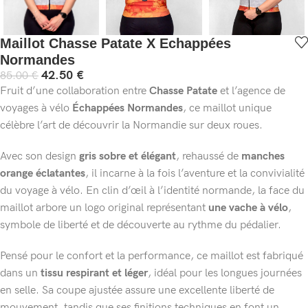
Maillot Chasse Patate X Echappées
Normandes
42.50
€
85.00
€
Fruit d’une collaboration entre
Chasse Patate
et l’agence de
voyages à vélo
Échappées Normandes
, ce maillot unique
célèbre l’art de découvrir la Normandie sur deux roues.
Avec son design
gris sobre et élégant
, rehaussé de
manches
orange éclatantes
, il incarne à la fois l’aventure et la convivialité
du voyage à vélo. En clin d’œil à l’identité normande, la face du
maillot arbore un logo original représentant
une vache à vélo
,
symbole de liberté et de découverte au rythme du pédalier.
Pensé pour le confort et la performance, ce maillot est fabriqué
dans un
tissu respirant et léger
, idéal pour les longues journées
en selle. Sa coupe ajustée assure une excellente liberté de
mouvement, tandis que ses finitions techniques en font un