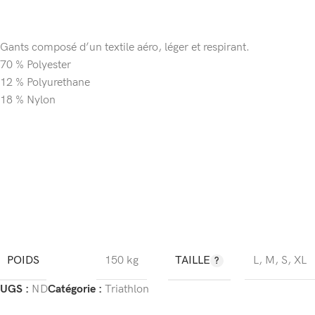
Gants composé d’un textile aéro, léger et respirant.
70 % Polyester
12 % Polyurethane
18 % Nylon
POIDS
TAILLE
150 kg
L
,
M
,
S
,
XL
UGS :
ND
Catégorie :
Triathlon