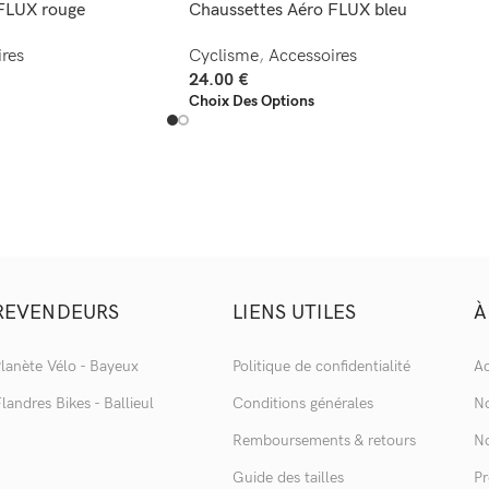
FLUX rouge
Chaussettes Aéro FLUX bleu
res
Cyclisme
,
Accessoires
24.00
€
Choix Des Options
REVENDEURS
LIENS UTILES
À
lanète Vélo - Bayeux
Politique de confidentialité
Ac
landres Bikes - Ballieul
Conditions générales
No
Remboursements & retours
No
Guide des tailles
Pr