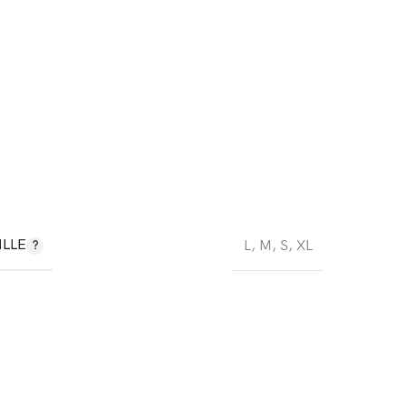
ILLE
L
,
M
,
S
,
XL