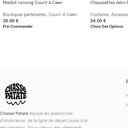
Maillot running Courir à Caen
Chaussettes Aéro 
Boutiques partenaires
,
Courir A Caen
Cyclisme
,
Accessoi
35.00
€
24.00
€
Pré-Commander
Choix Des Options
P
F
Chasse Patate
équipe les passionnés
d’endurance, de la ligne de départ jusqu'à la
récupération. Nous créons des vêtements