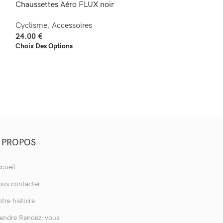
Chaussettes Aéro FLUX noir
Chaussettes Aé
Cyclisme
,
Accessoires
Cyclisme
,
Acces
24.00
€
24.00
€
Choix Des Options
Choix Des Option
 PROPOS
cueil
us contacter
tre histoire
endre Rendez-vous