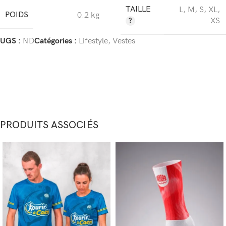
TAILLE
L
,
M
,
S
,
XL
,
POIDS
0.2 kg
XS
UGS :
ND
Catégories :
Lifestyle
,
Vestes
PRODUITS ASSOCIÉS