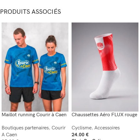
PRODUITS ASSOCIÉS
Maillot running Courir à Caen
Chaussettes Aéro FLUX rouge
Boutiques partenaires
,
Courir
Cyclisme
,
Accessoires
A Caen
24.00
€