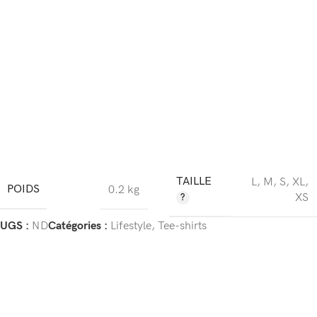
TAILLE
L
,
M
,
S
,
XL
,
POIDS
0.2 kg
XS
UGS :
ND
Catégories :
Lifestyle
,
Tee-shirts