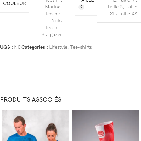
TAILLE
Teeshirt
L
,
Taille M
,
COULEUR
Marine
,
Taille S
,
Taille
Teeshirt
XL
,
Taille XS
Noir
,
Teeshirt
Stargazer
UGS :
ND
Catégories :
Lifestyle
,
Tee-shirts
PRODUITS ASSOCIÉS