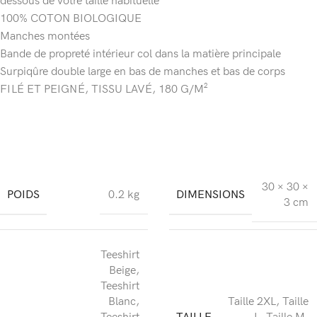
dessous de votre taille habituelle
100% COTON BIOLOGIQUE
Manches montées
Bande de propreté intérieur col dans la matière principale
Surpiqûre double large en bas de manches et bas de corps
FILÉ ET PEIGNÉ, TISSU LAVÉ, 180 G/M²
30 × 30 ×
POIDS
DIMENSIONS
0.2 kg
3 cm
Teeshirt
Beige
,
Teeshirt
Blanc
,
Taille 2XL
,
Taille