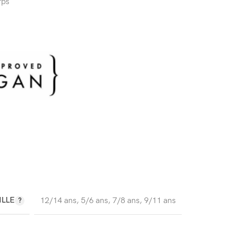
rps
ILLE
12/14 ans
,
5/6 ans
,
7/8 ans
,
9/11 ans