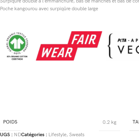
Surpiqûre double à l’emmanchure, bas de manches et bas de co
Poche kangourou avec surpiqûre double large
POIDS
TA
0.2 kg
UGS :
ND
Catégories :
Lifestyle
,
Sweats