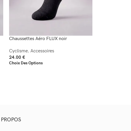
Chaussettes Aéro FLUX noir
Chaussettes Aé
Cyclisme
,
Accessoires
Cyclisme
,
Acces
24.00
€
24.00
€
Choix Des Options
Choix Des Option
 PROPOS