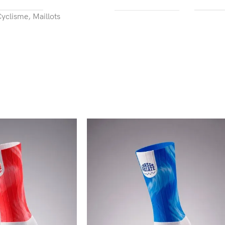
yclisme
,
Maillots