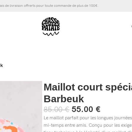
ais de livraison offrerts pour toute commande de plus de 100€.
uk
Maillot court spéci
Barbeuk
55.00
€
85.00
€
Le maillot parfait pour les longues journées
mi-temps entre amis. Conçu pour les exigenc