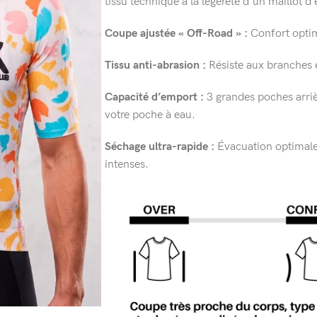
tissu technique à la légèreté d’un maillot d’
Coupe ajustée « Off-Road » :
Confort optim
Tissu anti-abrasion :
Résiste aux branches e
Capacité d’emport :
3 grandes poches arriè
votre poche à eau.
Séchage ultra-rapide :
Évacuation optimale d
intenses.