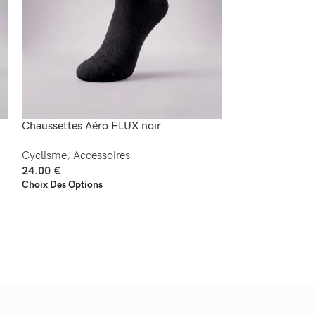
Chaussettes Aéro FLUX noir
Chaussettes Aé
Cyclisme
,
Accessoires
Cyclisme
,
Acces
24.00
€
24.00
€
Choix Des Options
Choix Des Option