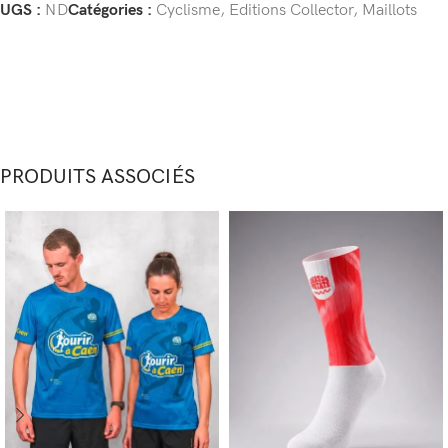
UGS :
ND
Catégories :
Cyclisme
,
Editions Collector
,
Maillots
PRODUITS ASSOCIÉS