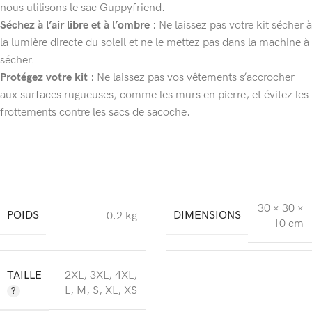
nous utilisons le sac Guppyfriend.
Séchez à l’air libre et à l’ombre
: Ne laissez pas votre kit sécher à
la lumière directe du soleil et ne le mettez pas dans la machine à
sécher.
Protégez votre kit
: Ne laissez pas vos vêtements s’accrocher
aux surfaces rugueuses, comme les murs en pierre, et évitez les
frottements contre les sacs de sacoche.
30 × 30 ×
POIDS
DIMENSIONS
0.2 kg
10 cm
TAILLE
2XL
,
3XL
,
4XL
,
L
,
M
,
S
,
XL
,
XS