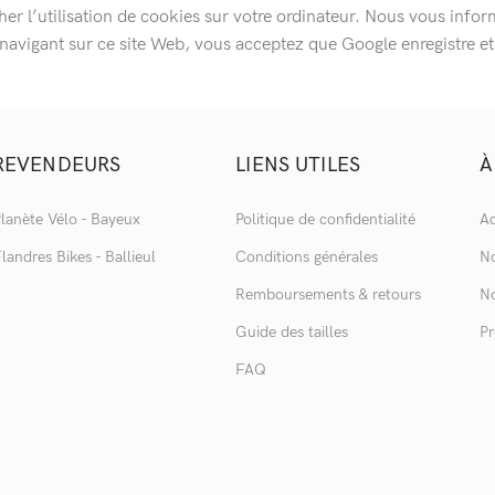
her l’utilisation de cookies sur votre ordinateur. Nous vous info
En navigant sur ce site Web, vous acceptez que Google enregistre
REVENDEURS
LIENS UTILES
À
lanète Vélo - Bayeux
Politique de confidentialité
Ac
landres Bikes - Ballieul
Conditions générales
No
Remboursements & retours
No
Guide des tailles
Pr
FAQ