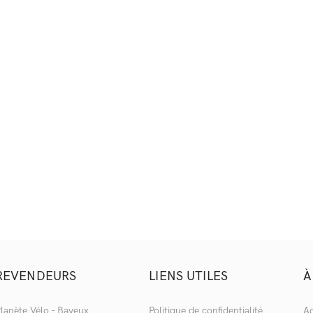
REVENDEURS
LIENS UTILES
À
lanète Vélo - Bayeux
Politique de confidentialité
Ac