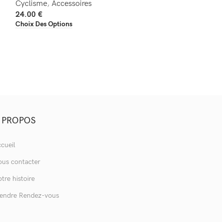
Cyclisme
,
Accessoires
Cyclisme
,
Acces
24.00
€
24.00
€
Choix Des Options
Choix Des Option
 PROPOS
cueil
us contacter
tre histoire
endre Rendez-vous