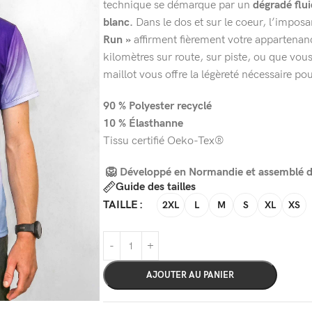
technique se démarque par un
dégradé flui
blanc.
Dans le dos et sur le coeur, l’impos
Run »
affirment fièrement votre appartena
kilomètres sur route, sur piste, ou que vous
maillot vous offre la légèreté nécessaire po
90 % Polyester recyclé
10 % Élasthanne
Tissu certifié Oeko-Tex®
🦁 Développé en Normandie et assemblé da
Guide des tailles
TAILLE
2XL
L
M
S
XL
XS
AJOUTER AU PANIER