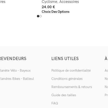
res
Cyclisme
,
Accessoires
24.00
€
Choix Des Options
REVENDEURS
LIENS UTILES
À
lanète Vélo - Bayeux
Politique de confidentialité
Ac
landres Bikes - Ballieul
Conditions générales
No
Remboursements & retours
No
Guide des tailles
Pr
FAQ