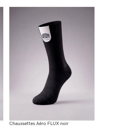
Chaussettes Aéro FLUX noir
Chaussettes Aé