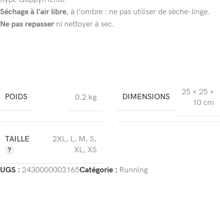
Séchage à l’air libre
, à l’ombre : ne pas utiliser de sèche-linge.
Ne pas repasser
ni nettoyer à sec.
25 × 25 ×
POIDS
DIMENSIONS
0.2 kg
10 cm
TAILLE
2XL
,
L
,
M
,
S
,
XL
,
XS
UGS :
2430000003165
Catégorie :
Running