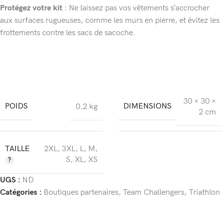
Protégez votre kit
: Ne laissez pas vos vêtements s’accrocher
aux surfaces rugueuses, comme les murs en pierre, et évitez les
frottements contre les sacs de sacoche.
30 × 30 ×
POIDS
DIMENSIONS
0.2 kg
2 cm
TAILLE
2XL
,
3XL
,
L
,
M
,
S
,
XL
,
XS
UGS :
ND
Catégories :
Boutiques partenaires
,
Team Challengers
,
Triathlon