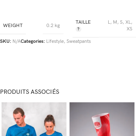
TAILLE
L
,
M
,
S
,
XL
,
WEIGHT
0.2 kg
XS
SKU:
N/A
Categories:
Lifestyle
,
Sweatpants
PRODUITS ASSOCIÉS