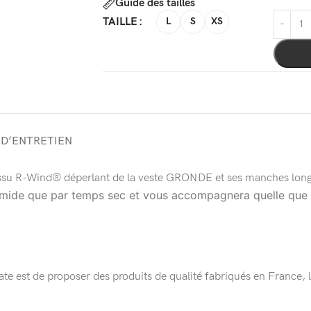
Guide des tailles
TAILLE
L
S
XS
 D’ENTRETIEN
issu R-Wind® déperlant de la veste GRONDE et ses manches long
 humide que par temps sec et vous accompagnera quelle que s
te est de proposer des produits de qualité fabriqués en France,