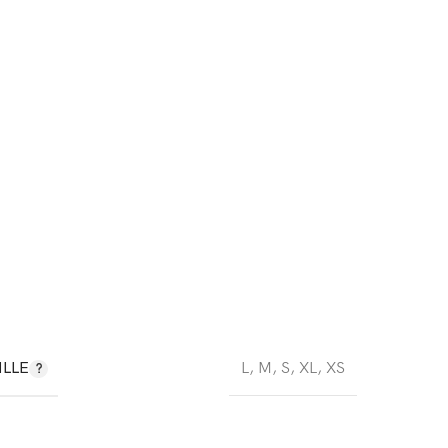
ILLE
L
,
M
,
S
,
XL
,
XS