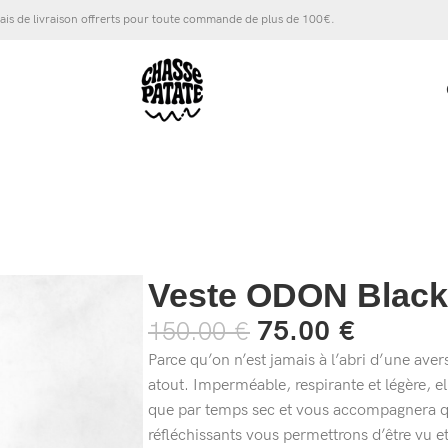
ais de livraison offrerts pour toute commande de plus de 100€.
Veste ODON Black
75.00
€
150.00
€
Parce qu’on n’est jamais à l’abri d’une aver
atout. Imperméable, respirante et légère, e
que par temps sec et vous accompagnera que
réfléchissants vous permettrons d’être vu et