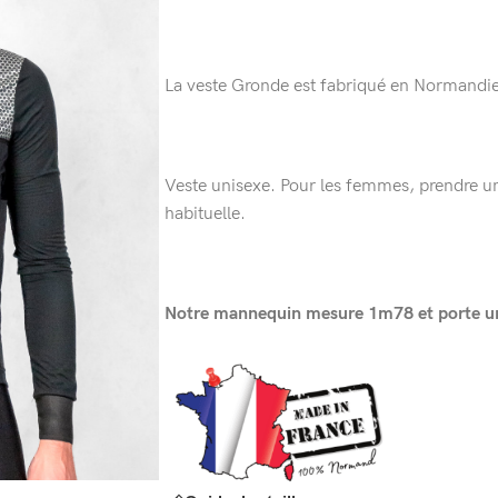
La veste Gronde est fabriqué en Normandie
Veste unisexe. Pour les femmes, prendre une
habituelle.
Notre mannequin mesure 1m78 et porte une