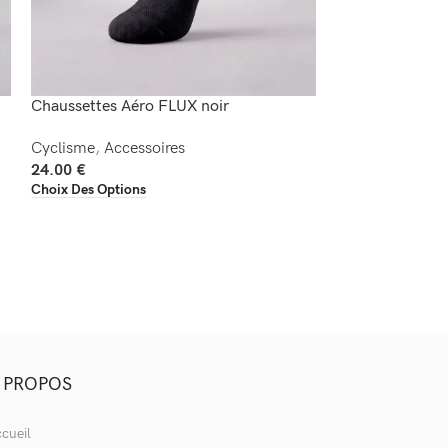
Chaussettes Aéro FLUX noir
Chaussettes Aé
Cyclisme
,
Accessoires
Cyclisme
,
Acces
24.00
€
24.00
€
Choix Des Options
Choix Des Option
 PROPOS
cueil