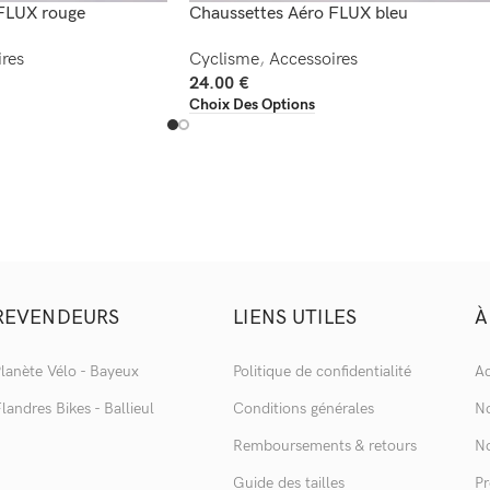
FLUX rouge
Chaussettes Aéro FLUX bleu
res
Cyclisme
,
Accessoires
24.00
€
Choix Des Options
REVENDEURS
LIENS UTILES
À
lanète Vélo - Bayeux
Politique de confidentialité
Ac
landres Bikes - Ballieul
Conditions générales
No
Remboursements & retours
No
Guide des tailles
Pr