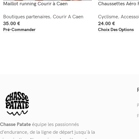
Maillot running Courir à Caen
Chaussettes Aéro 
Boutiques partenaires
,
Courir A Caen
Cyclisme
,
Accessoi
35.00
€
24.00
€
Pré-Commander
Choix Des Options
P
F
Chasse Patate
équipe les passionnés
d’endurance, de la ligne de départ jusqu'à la