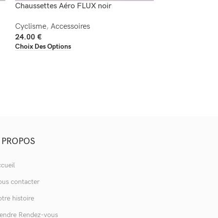
Chaussettes Aéro FLUX noir
Chaussettes Aé
Cyclisme
,
Accessoires
Cyclisme
,
Acces
24.00
€
24.00
€
Choix Des Options
Choix Des Option
 PROPOS
cueil
us contacter
tre histoire
endre Rendez-vous