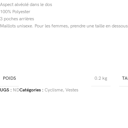
Aspect alvéolé dans le dos
100% Polyester
3 poches arrières
Maillots unisexe. Pour les femmes, prendre une taille en dessous d
POIDS
TA
0.2 kg
UGS :
ND
Catégories :
Cyclisme
,
Vestes