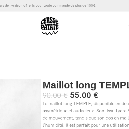
ais de livraison offrerts pour toute commande de plus de 100€.
Maillot long TEMP
55.00
€
90.00
€
Le maillot long TEMPLE, disponible en deux
asymétrique et audacieux. Son tissu Lycra S
de mouvement, tandis que son dos en maille
l’humidité. Il est parfait pour une utilisati