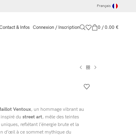
Français
Connexion / Inscription
0
/
0.00
€
Contact & Infos
aillot Ventoux
, un hommage vibrant au
 inspiré du
street art
, mêle des teintes
niques, reflétant l’énergie brute et la
in d’œil à ce sommet mythique du