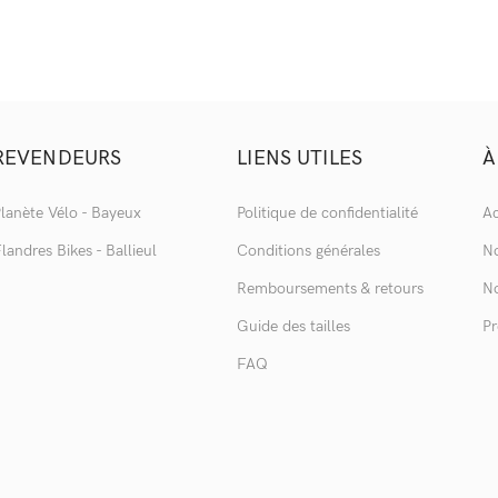
REVENDEURS
LIENS UTILES
À
lanète Vélo - Bayeux
Politique de confidentialité
Ac
landres Bikes - Ballieul
Conditions générales
No
Remboursements & retours
No
Guide des tailles
Pr
FAQ