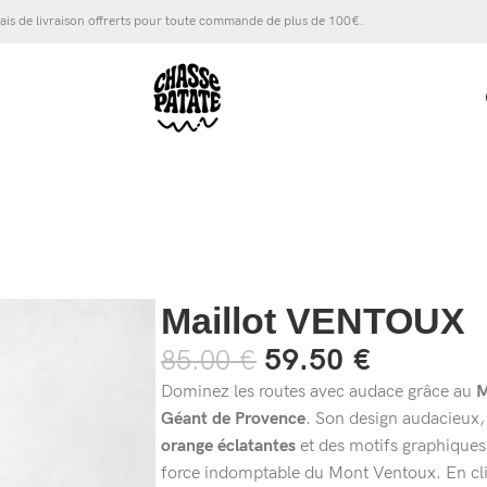
ais de livraison offrerts pour toute commande de plus de 100€.
Maillot VENTOUX
59.50
€
85.00
€
Dominez les routes avec audace grâce au
M
Géant de Provence
. Son design audacieux,
orange éclatantes
et des motifs graphiques u
force indomptable du Mont Ventoux. En cl