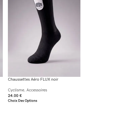
Chaussettes Aéro FLUX noir
Chaussettes Aé
Cyclisme
,
Accessoires
Cyclisme
,
Acces
24.00
€
24.00
€
Choix Des Options
Choix Des Option