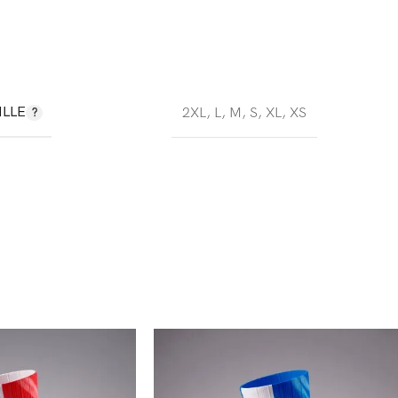
ILLE
2XL
,
L
,
M
,
S
,
XL
,
XS