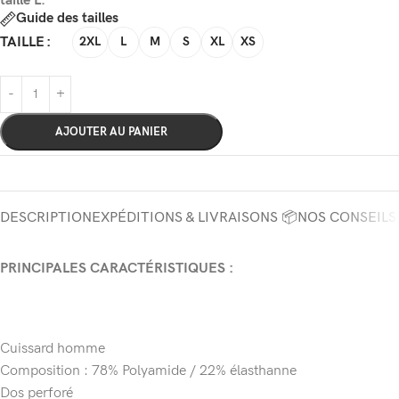
taille L.
Guide des tailles
TAILLE
2XL
L
M
S
XL
XS
AJOUTER AU PANIER
DESCRIPTION
EXPÉDITIONS & LIVRAISONS 📦
NOS CONSEILS
PRINCIPALES CARACTÉRISTIQUES :
Cuissard homme
Composition : 78% Polyamide / 22% élasthanne
Dos perforé