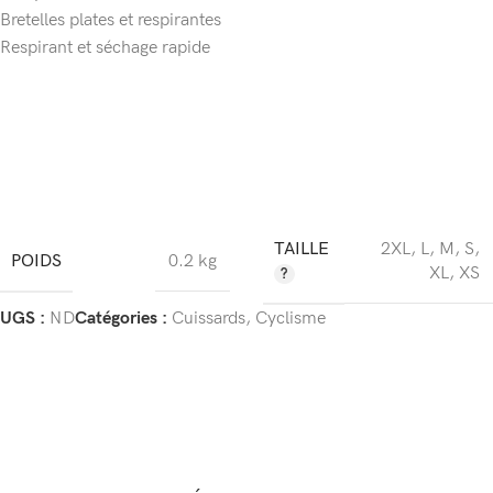
Bretelles plates et respirantes
Respirant et séchage rapide
TAILLE
2XL
,
L
,
M
,
S
,
POIDS
0.2 kg
XL
,
XS
UGS :
ND
Catégories :
Cuissards
,
Cyclisme