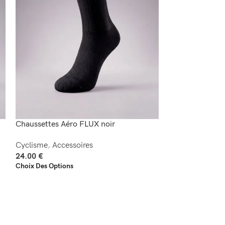
Chaussettes Aéro FLUX noir
Chaussettes Aé
Cyclisme
,
Accessoires
Cyclisme
,
Acces
24.00
€
24.00
€
Choix Des Options
Choix Des Option