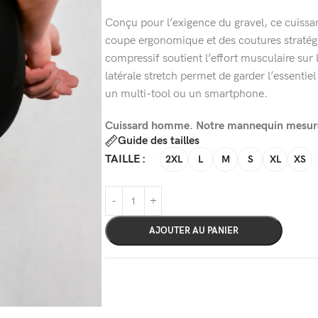
Conçu pour l’exigence du gravel, ce cuissar
coupe ergonomique et des coutures stratég
compressif soutient l’effort musculaire sur
latérale stretch permet de garder l’essentie
un multi-tool ou un smartphone.
Cuissard homme. Notre mannequin mesure 
Guide des tailles
TAILLE
2XL
L
M
S
XL
XS
AJOUTER AU PANIER