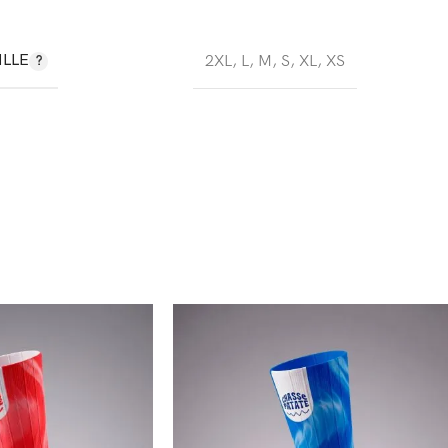
ILLE
2XL
,
L
,
M
,
S
,
XL
,
XS