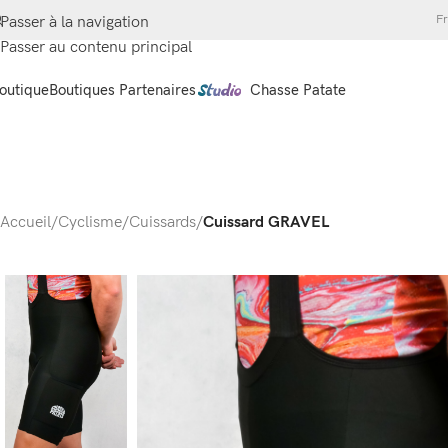
Fr
Passer à la navigation
Passer au contenu principal
outique
Boutiques Partenaires
Chasse Patate
Accueil
/
Cyclisme
/
Cuissards
/
Cuissard GRAVEL