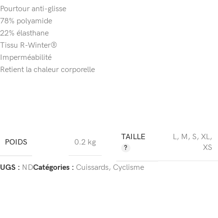
Pourtour anti-glisse
78% polyamide
22% élasthane
Tissu R-Winter®
Imperméabilité
Retient la chaleur corporelle
TAILLE
L
,
M
,
S
,
XL
,
POIDS
0.2 kg
XS
UGS :
ND
Catégories :
Cuissards
,
Cyclisme