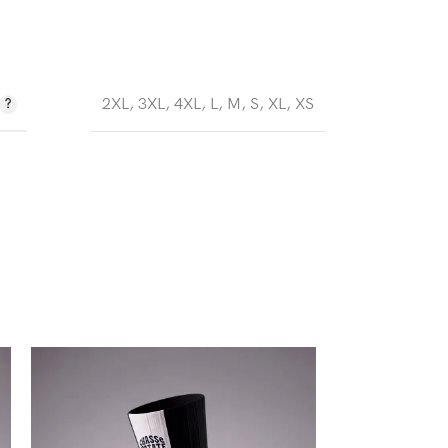
2XL
,
3XL
,
4XL
,
L
,
M
,
S
,
XL
,
XS