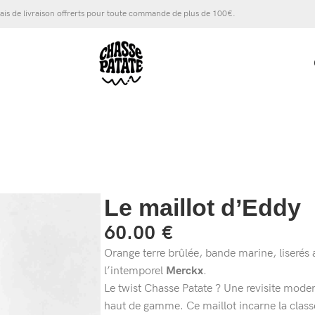
ais de livraison offrerts pour toute commande de plus de 100€.
Le maillot d’Eddy
60.00
€
Orange terre brûlée, bande marine, liserés
l’intemporel
Merckx
.
Le twist Chasse Patate ? Une revisite moder
haut de gamme. Ce maillot incarne la classe