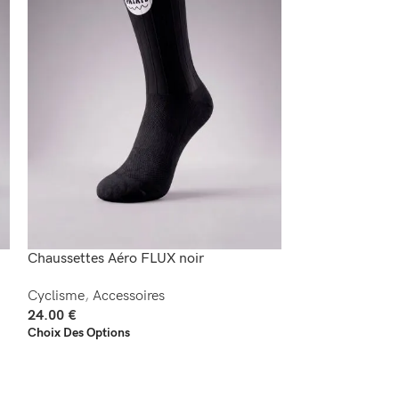
Chaussettes Aéro FLUX noir
Chaussettes Aé
Cyclisme
,
Accessoires
Cyclisme
,
Acces
24.00
€
24.00
€
Choix Des Options
Choix Des Option