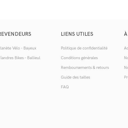
REVENDEURS
LIENS UTILES
À
lanète Vélo - Bayeux
Politique de confidentialité
Ac
landres Bikes - Ballieul
Conditions générales
No
Remboursements & retours
No
Guide des tailles
Pr
FAQ